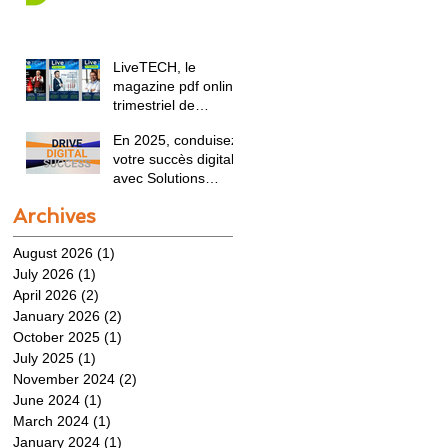
LiveTECH, le
magazine pdf online
trimestriel de
Solutions Magazine
En 2025, conduisez
présente l'agenda
votre succès digital
2025 :
avec Solutions
Magazine - Stuur in
Archives
2025 uw digitale
succes met
August 2026
(1)
1 post
Solutions Magazine
July 2026
(1)
1 post
April 2026
(2)
2 posts
January 2026
(2)
2 posts
October 2025
(1)
1 post
July 2025
(1)
1 post
November 2024
(2)
2 posts
June 2024
(1)
1 post
March 2024
(1)
1 post
January 2024
(1)
1 post