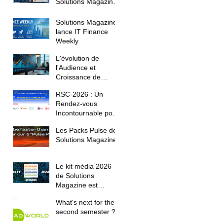
Solutions Magazine
confirme sa montée
en puissance
Solutions Magazine
lance IT Finance
Weekly
L'évolution de
l'Audience et
Croissance de
Solutions Magazine
RSC-2026 : Un
au Premier
Rendez-vous
Trimestre 2026
Incontournable pour
les Décideurs IT
Les Packs Pulse de
Solutions Magazine
Le kit média 2026
de Solutions
Magazine est
disponible !
What's next for the
second semester ?