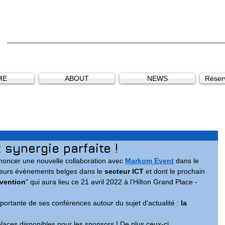
ME
ABOUT
NEWS
Réserv
synergie parfaite !
nnoncer une nouvelle collaboration avec 
Markom Event
 dans le 
leurs évènements belges dans le 
secteur ICT 
et dont le prochain 
vention
" qui aura lieu ce 21 avril 2022 à l'Hilton Grand Place - 
portante de ses conférences autour du sujet d'actualité : 
la 
places disponibles pour les sponsors ! De plus ceux-ci 