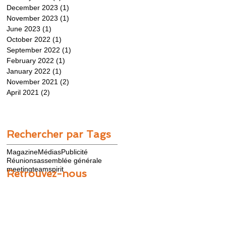
December 2023
(1)
1 post
November 2023
(1)
1 post
June 2023
(1)
1 post
October 2022
(1)
1 post
September 2022
(1)
1 post
February 2022
(1)
1 post
January 2022
(1)
1 post
November 2021
(2)
2 posts
April 2021
(2)
2 posts
Rechercher par Tags
Magazine
Médias
Publicité
Réunions
assemblée générale
meeting
teamspirit
Retrouvez-nous