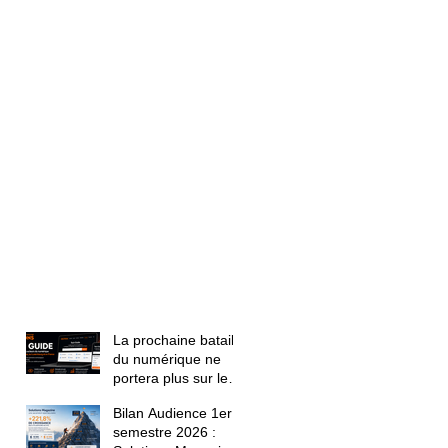
La prochaine bataille
du numérique ne
portera plus sur le
référencement. Elle
Bilan Audience 1er
portera sur la
semestre 2026 :
confiance.