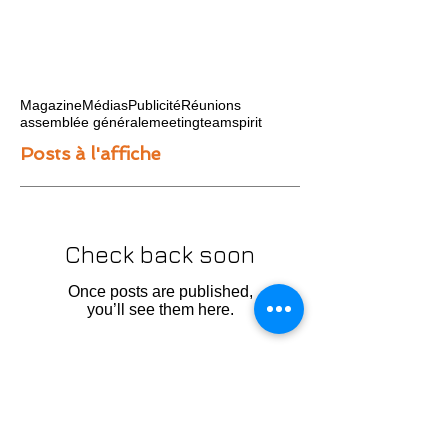
Magazine
Médias
Publicité
Réunions
assemblée générale
meeting
teamspirit
Posts à l'affiche
Check back soon
Once posts are published,
you’ll see them here.
Posts Récents
La prochaine bataille du