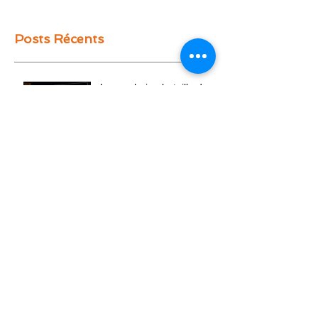
Posts Récents
La prochaine bataille du
numérique ne portera plus
sur le référencement. Elle
portera sur la confiance.
Bilan Audience 1er
semestre 2026 : Solutions
Magazine confirme sa
montée en puissance
Solutions Magazine lance
IT Finance Weekly
L'évolution de l'Audience
et Croissance de Solutions
Magazine au Premier
Trimestre 2026