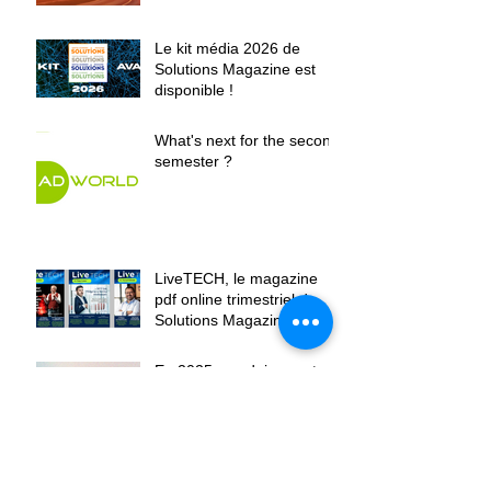
Le kit média 2026 de
Solutions Magazine est
disponible !
What's next for the second
semester ?
LiveTECH, le magazine
pdf online trimestriel de
Solutions Magazine
présente l'agenda 2025 :
En 2025, conduisez votre
succès digital avec
Solutions Magazine - Stuur
in 2025 uw digitale succes
met Solutions Magazine
Archives