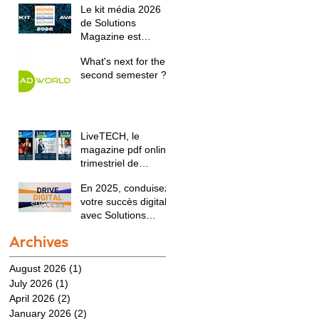
Le kit média 2026
de Solutions
Magazine est
disponible !
What's next for the
second semester ?
LiveTECH, le
magazine pdf online
trimestriel de
Solutions Magazine
En 2025, conduisez
présente l'agenda
votre succès digital
2025 :
avec Solutions
Magazine - Stuur in
Archives
2025 uw digitale
succes met
August 2026
(1)
1 post
Solutions Magazine
July 2026
(1)
1 post
April 2026
(2)
2 posts
January 2026
(2)
2 posts