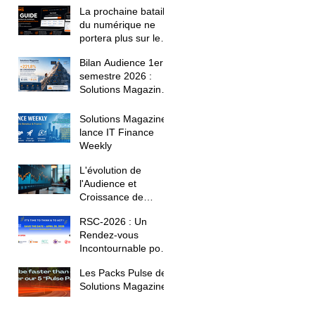
La prochaine bataille
du numérique ne
portera plus sur le
référencement. Elle
Bilan Audience 1er
portera sur la
semestre 2026 :
confiance.
Solutions Magazine
confirme sa montée
en puissance
Solutions Magazine
lance IT Finance
Weekly
L'évolution de
l'Audience et
Croissance de
Solutions Magazine
RSC-2026 : Un
au Premier
Rendez-vous
Trimestre 2026
Incontournable pour
les Décideurs IT
Les Packs Pulse de
Solutions Magazine